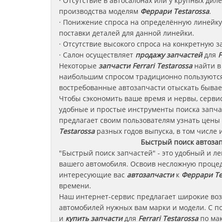
· Отсутствие в автосалонах или у крупных ди
производства моделям
Феррари
Testarossa
.
· Понижение спроса на определённую линейку 
поставки деталей для данной линейки.
· Отсутствие высокого спроса на конкретную з
· Салон осуществляет
продажу запчастей
для
F
Некоторые
запчасти
Ferrari Testarossa
найти в
наибольшим спросом традиционно пользуются
востребованные автозапчасти отыскать бывае
Чтобы сэкономить ваше время и нервы, сервис
удобные и простые инструменты поиска запча
предлагает своим пользователям узнать цены
Testarossa
разных годов выпуска, в том числе 
Быстрый поиск автоза
"Быстрый поиск запчастей" - это удобный и л
вашего автомобиля. Освоив несложную процед
интересующие вас
автозапчасти
к
Феррари Te
времени.
Наш интернет-сервис предлагает широкие во
автомобилей нужных вам марки и модели. С п
и
купить запчасти
для
Ferrari Testarossa
по мак