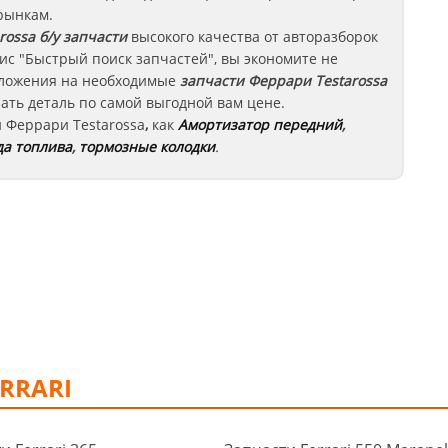
рынкам.
arossa
б/у запчасти
высокого качества от авторазборок
ис "Быстрый поиск запчастей", вы экономите не
едложения на необходимые
запчасти
Феррари Testarossa
ать деталь по самой выгодной вам цене.
и
Феррари
Testarossa
,
как
Амортизатор передний
,
да топлива
,
тормозные колодки
.
RRARI