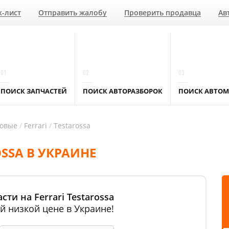
к-лист
Отправить жалобу
Проверить продавца
Ав
01
02
03
ПОИСК ЗАПЧАСТЕЙ
ПОИСК АВТОРАЗБОРОК
ПОИСК АВТОМ
ковые
Ferrari
Testarossa
OSSA В УКРАИНЕ
ти на Ferrari Testarossa
й низкой цене в Украине!