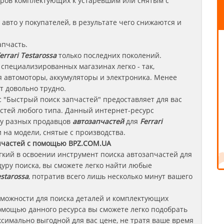
леров комплектующих к устаревшим или снятым с
авто у покупателей, в результате чего снижаются и
апчасть.
errari Testarossa
только последних поколений.
 специализированных магазинах легко - так,
 автомоторы, аккумуляторы и электроника. Менее
т довольно трудно.
 "Быстрый поиск запчастей" предоставляет для вас
стей любого типа. Данный интернет-ресурс
 у разных продавцов
автозапчастей
для
Ferrari
и на модели, снятые с производства.
пчастей с помощью BPZ.COM.UA
егкий в освоении инструмент поиска автозапчастей для
уру поиска, вы сможете легко найти любые
starossa
, потратив всего лишь несколько минут вашего
зможности для поиска деталей и комплектующих
омощью данного ресурса вы сможете легко подобрать
симально выгодной для вас цене, не тратя ваше время